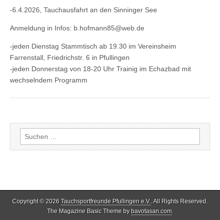
-6.4.2026, Tauchausfahrt an den Sinninger See
Anmeldung in Infos: b.hofmann85@web.de
-jeden Dienstag Stammtisch ab 19.30 im Vereinsheim
Farrenstall, Friedrichstr. 6 in Pfullingen
-jeden Donnerstag von 18-20 Uhr Trainig im Echazbad mit
wechselndem Programm
Suche
nach:
Copyright © 2026
Tauchsportfreunde Pfullingen e.V.
. All Rights Reserved.
The Magazine Basic Theme by
bavotasan.com
.